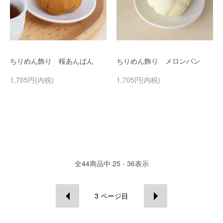
ちりめん飾り 桜あんぱん
ちりめん飾り メロンパン
1,705円(内税)
1,705円(内税)
全
44
商品中
25 - 36
表示
3
ページ目