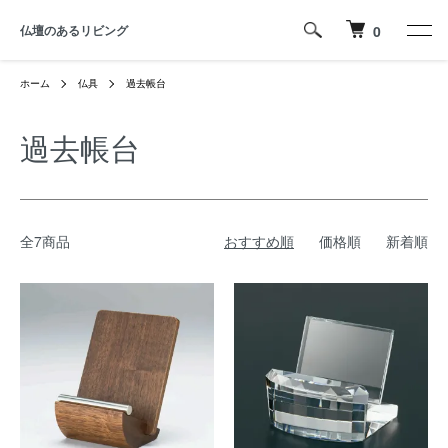
仏壇のあるリビング
0
ホーム
仏具
過去帳台
過去帳台
全7商品
おすすめ順
価格順
新着順