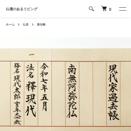
仏壇のあるリビング
0
ホーム
仏具
過去帳